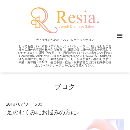
大人女性のためのリンパドレナージュサロン
とっても優しい【本格メディカルリンパドレナージュ】繰り返し起こる
様々な身体の不調を根本から改善し、施術の度に身体の変化を実感して
いただけます!!《慢性的な肩こり・腰痛/疲れているのに眠れない/足のむ
くみ/膝の痛み/疲れやすい/疲れが取れないなどにお悩みの方》健康な血
液を全身に送り届け、不要物を回収し、しっかりと体外へ排出します◇
頭痛・更年期・ＰＭＳ・生理不順・妊活・眼精疲労などにも効果的◎極
上リンパドレナージュをぜひご体感ください♪
ブログ
2019
/
07
/
31 15:00
足のむくみにお悩みの方に♪