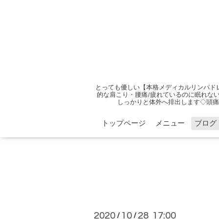
とっても優しい【本格メディカルリンパド
的な肩こり・腰痛/疲れているのに眠れない
しっかりと体外へ排出します◇頭痛
トップページ
メニュー
ブログ
2020
10
28 17:00
/
/