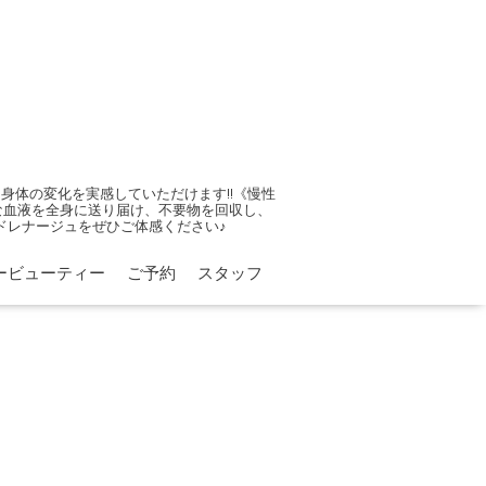
体の変化を実感していただけます!!《慢性
康な血液を全身に送り届け、不要物を回収し、
ドレナージュをぜひご体感ください♪
ービューティー
ご予約
スタッフ