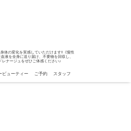
体の変化を実感していただけます!!《慢性
康な血液を全身に送り届け、不要物を回収し、
ドレナージュをぜひご体感ください♪
ービューティー
ご予約
スタッフ