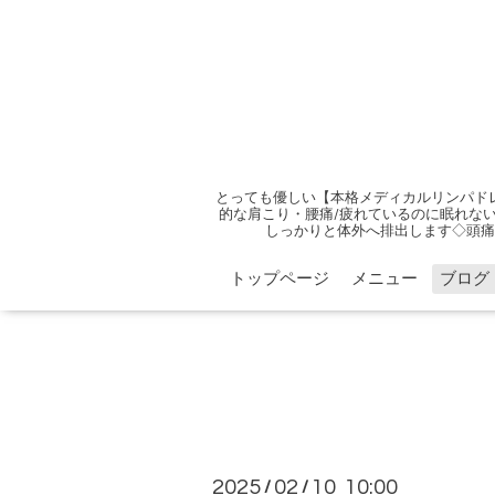
とっても優しい【本格メディカルリンパド
的な肩こり・腰痛/疲れているのに眠れない
しっかりと体外へ排出します◇頭痛
トップページ
メニュー
ブログ
2025
02
10 10:00
/
/