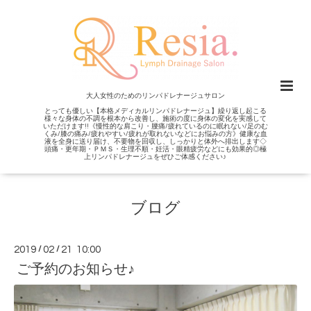
大人女性のためのリンパドレナージュサロン
とっても優しい【本格メディカルリンパドレナージュ】繰り返し起こる
様々な身体の不調を根本から改善し、施術の度に身体の変化を実感して
いただけます!!《慢性的な肩こり・腰痛/疲れているのに眠れない/足のむ
くみ/膝の痛み/疲れやすい/疲れが取れないなどにお悩みの方》健康な血
液を全身に送り届け、不要物を回収し、しっかりと体外へ排出します◇
頭痛・更年期・ＰＭＳ・生理不順・妊活・眼精疲労などにも効果的◎極
上リンパドレナージュをぜひご体感ください♪
ブログ
2019
/
02
/
21 10:00
ご予約のお知らせ♪