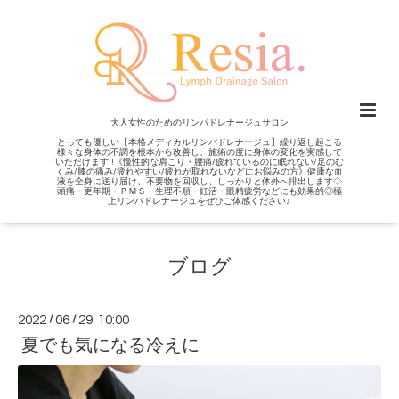
大人女性のためのリンパドレナージュサロン
とっても優しい【本格メディカルリンパドレナージュ】繰り返し起こる
様々な身体の不調を根本から改善し、施術の度に身体の変化を実感して
いただけます!!《慢性的な肩こり・腰痛/疲れているのに眠れない/足のむ
くみ/膝の痛み/疲れやすい/疲れが取れないなどにお悩みの方》健康な血
液を全身に送り届け、不要物を回収し、しっかりと体外へ排出します◇
頭痛・更年期・ＰＭＳ・生理不順・妊活・眼精疲労などにも効果的◎極
上リンパドレナージュをぜひご体感ください♪
ブログ
2022
/
06
/
29 10:00
夏でも気になる冷えに