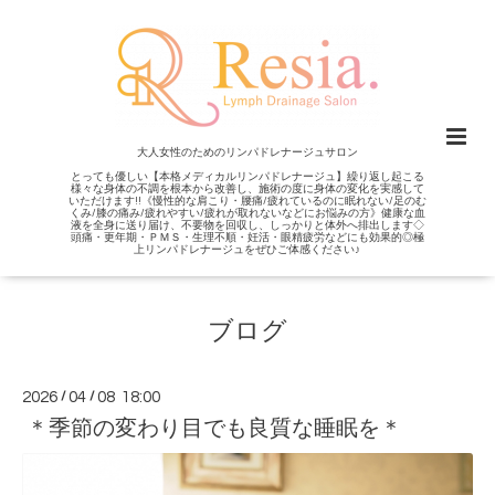
大人女性のためのリンパドレナージュサロン
とっても優しい【本格メディカルリンパドレナージュ】繰り返し起こる
様々な身体の不調を根本から改善し、施術の度に身体の変化を実感して
いただけます!!《慢性的な肩こり・腰痛/疲れているのに眠れない/足のむ
くみ/膝の痛み/疲れやすい/疲れが取れないなどにお悩みの方》健康な血
液を全身に送り届け、不要物を回収し、しっかりと体外へ排出します◇
頭痛・更年期・ＰＭＳ・生理不順・妊活・眼精疲労などにも効果的◎極
上リンパドレナージュをぜひご体感ください♪
ブログ
2026
/
04
/
08 18:00
＊季節の変わり目でも良質な睡眠を＊